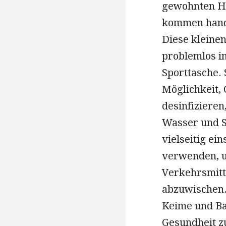
gewohnten Hy
kommen hand
Diese kleine
problemlos i
Sporttasche. 
Möglichkeit,
desinfizieren
Wasser und S
vielseitig ei
verwenden, u
Verkehrsmitt
abzuwischen.
Keime und Ba
Gesundheit z