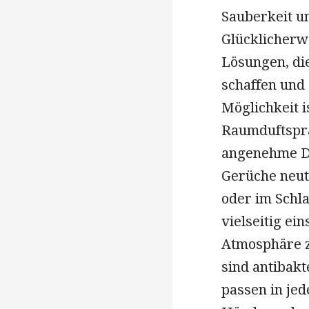
Sauberkeit u
Glücklicherwe
Lösungen, di
schaffen und 
Möglichkeit i
Raumduftspra
angenehme D
Gerüche neut
oder im Schl
vielseitig ei
Atmosphäre zu
sind antibakt
passen in jed