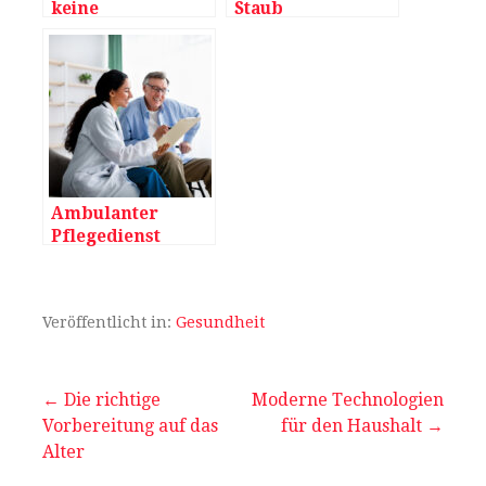
keine
Staub
Anbaufläche
Ambulanter
Pflegedienst
Ratingen: Eine
wertvolle
Unterstützung für
Veröffentlicht in:
Gesundheit
zuhause
Beitragsnavigation
← Die richtige
Moderne Technologien
Vorbereitung auf das
für den Haushalt →
Alter