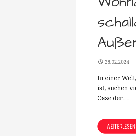
Wohnq
schal
Auße
28.02.2024
In einer Wel
ist, suchen 
Oase der…
WEITERLESE