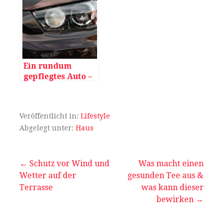
Ein rundum
gepflegtes Auto –
So halten Sie
Ihren PKW am
Laufen
Veröffentlicht in:
Lifestyle
Abgelegt unter:
Haus
Beitragsnavigation
← Schutz vor Wind und
Was macht einen
Wetter auf der
gesunden Tee aus &
Terrasse
was kann dieser
bewirken →