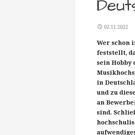
Deut
02.11.2022
Wer schon i
feststellt, 
sein Hobby 
Musikhochsc
in Deutschl
und zu dies
an Bewerber 
sind. Schlie
hochschulis
aufwendiges