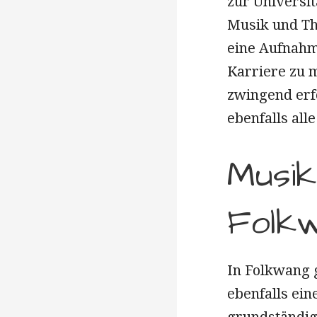
zur Universit
Musik und Th
eine Aufnahm
Karriere zu m
zwingend erf
ebenfalls all
Musik
Folkw
In Folkwang g
ebenfalls ein
grundständig