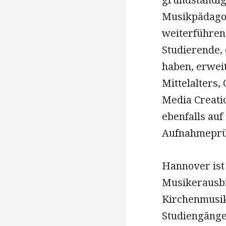
Musikpädagog
weiterführen
Studierende, 
haben, erwei
Mittelalters,
Media Creatio
ebenfalls auf
Aufnahmeprü
Hannover ist 
Musikerausbi
Kirchenmusik
Studiengäng