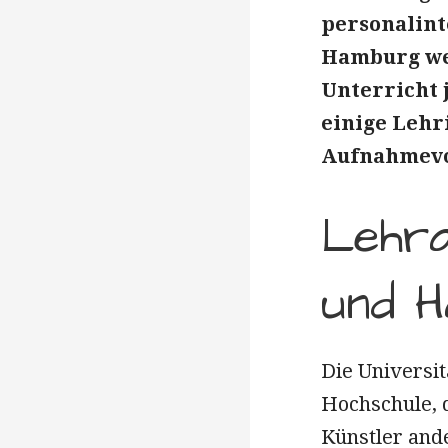
personalinte
Hamburg we
Unterricht 
einige Lehri
Aufnahmevo
Lehra
und 
Die Universit
Hochschule, d
Künstler and