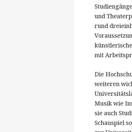
Studiengängen
und Theaterp
rund dreiein
Voraussetzun
künstlerisch
mit Arbeitsp
Die Hochschu
weiteren wic
Universitäts
Musik wie In
sie auch Stu
Schauspiel s