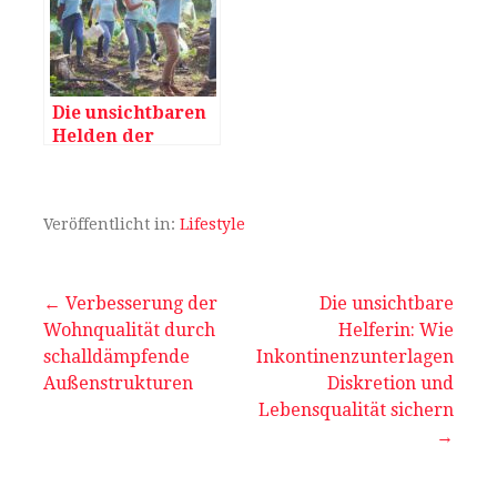
Die unsichtbaren
Helden der
Sauberkeit:
Entdecken Sie die
Welt der
Veröffentlicht in:
Lifestyle
effizienten
Müllbewirtschaftu
ng
Beitragsnavigation
← Verbesserung der
Die unsichtbare
Wohnqualität durch
Helferin: Wie
schalldämpfende
Inkontinenzunterlagen
Außenstrukturen
Diskretion und
Lebensqualität sichern
→